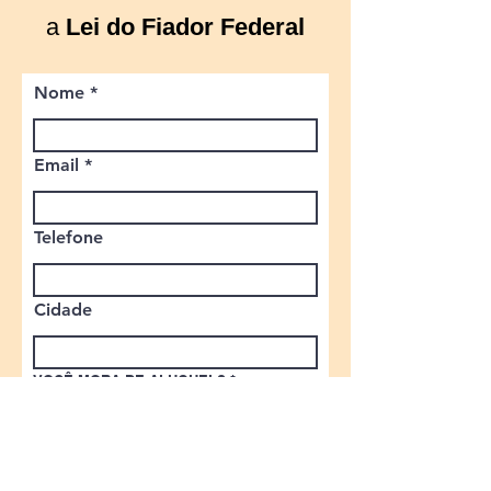
a
Lei do Fiador Federal
Nome
Email
Telefone
Cidade
VOCÊ MORA DE ALUGUEL?
*
SIM
NÃO
QUAL O MODELO DO SEU CONTRATO
DE LOCAÇÃO?
*