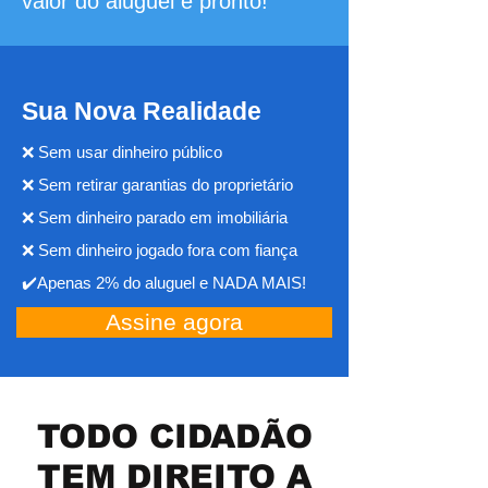
valor do aluguel e pronto!
Sua Nova Realidade
❌ Sem usar dinheiro público
❌ Sem retirar garantias do proprietário
❌ Sem dinheiro parado em imobiliária
❌ Sem dinheiro jogado fora com fiança
✔️Apenas 2% do aluguel e NADA MAIS!
Assine agora
TODO CIDADÃO
TEM DIREITO A