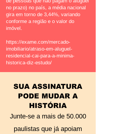
de pessoas que não pagam o aluguel
no prazo) no país, a média nacional
gira em torno de 3,44%, variando
conforme a região e o valor do
imóvel.
https://exame.com/mercado-
imobiliario/atraso-em-aluguel-
residencial-cai-para-a-minima-
historica-diz-estudo/
SUA ASSINATURA
PODE MUDAR A
HISTÓRIA
Junte-se a mais de 50.000
paulistas que já apoiam