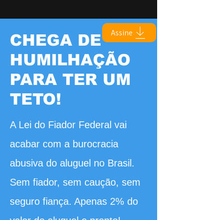
Assine
CHEGA DE
HUMILHAÇÃO
PARA TER UM
TETO!
A Lei do Fiador Federal vai
acabar com a burocracia
abusiva do aluguel no Brasil.
Sem fiador, sem caução, sem
seguro fiança. Apenas 2% do