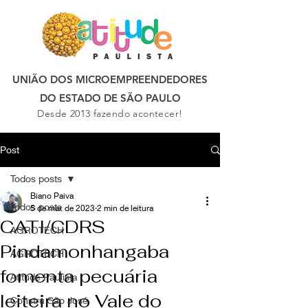
UNIÃO DOS MICROEMPREENDEDORES
DO ESTADO DE SÃO PAULO
Desde 2013 fazendo acontecer!
Post
Todos posts
Biano Paiva
Todos posts
5 de mar. de 2023
2 min de leitura
CATI/CDRS
AGROTECH
Pindamonhangaba
AGROTECH
fomenta pecuária
Atitude Paulista
leiteira no Vale do
Constru São José