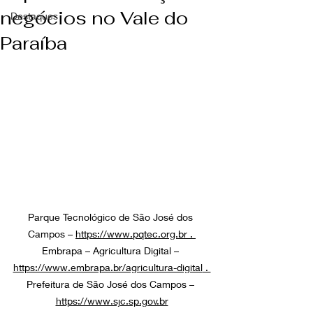
negócios no Vale do
Destaques
Paraíba
Parque Tecnológico de São José dos 
Campos – 
https://www.pqtec.org.br
 . 
Embrapa – Agricultura Digital – 
https://www.embrapa.br/agricultura-digital
 . 
Prefeitura de São José dos Campos – 
https://www.sjc.sp.gov.br