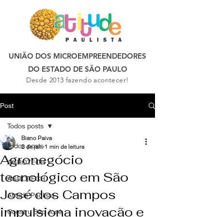
UNIÃO DOS MICROEMPREENDEDORES
DO ESTADO DE SÃO PAULO
Desde 2013 fazendo acontecer!
Post
Todos posts
Biano Paiva
Todos posts
2 de jan.
1 min de leitura
Agronegócio
AGROTECH
tecnológico em São
AGROTECH
José dos Campos
Atitude Paulista
impulsiona inovação e
Constru São José