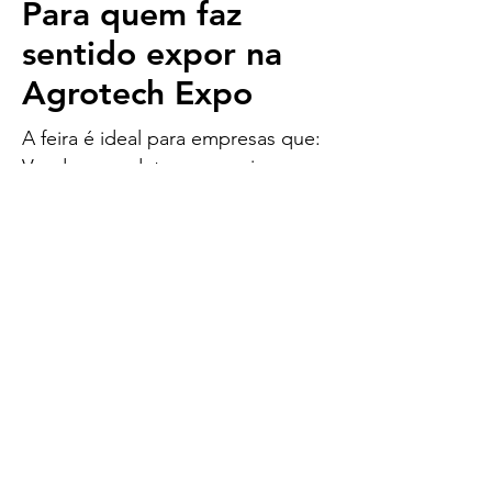
Para quem faz
sentido expor na
Agrotech Expo
A feira é ideal para empresas que:
Vendem produtos ou serviços para
o agronegócio
Buscam novos clientes e parcerias
Desejam fortalecer marca no setor
agro
Enxergam feiras como
investimento estratégico
Se sua empresa atua no
agro, expor nesta feira é
uma decisão racional de